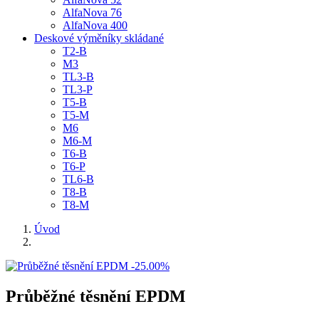
AlfaNova 76
AlfaNova 400
Deskové výměníky skládané
T2-B
M3
TL3-B
TL3-P
T5-B
T5-M
M6
M6-M
T6-B
T6-P
TL6-B
T8-B
T8-M
Úvod
-25.00%
Průběžné těsnění EPDM