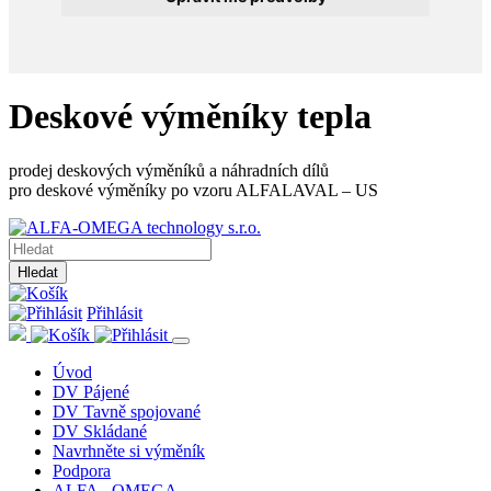
Deskové výměníky tepla
prodej deskových výměníků a náhradních dílů
pro deskové výměníky po vzoru ALFALAVAL – US
Hledat
Přihlásit
Úvod
DV Pájené
DV Tavně spojované
DV Skládané
Navrhněte si výměník
Podpora
ALFA - OMEGA