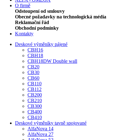
O firmě
Odstoupení od smlouvy
Obecné požadavky na technologická média
Reklamační řád
Obchodní podmínky
Kontakty
Deskové výměníky pájené
CBH16
CBH18
CBH18DW Double wall
CB20
CB30
CB60
CB110
CB112
CB200
CB210
CB300
CB400
CB410
Deskové výměníky tavně spojované
AlfaNova 14
AlfaNova 27
AlfaNova 52