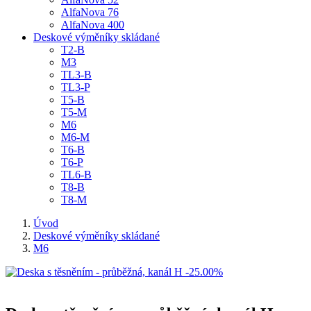
AlfaNova 76
AlfaNova 400
Deskové výměníky skládané
T2-B
M3
TL3-B
TL3-P
T5-B
T5-M
M6
M6-M
T6-B
T6-P
TL6-B
T8-B
T8-M
Úvod
Deskové výměníky skládané
M6
-25.00%