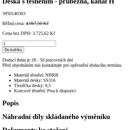
Deska s těsněním - průběžná, kanál H
3950140303
Běžná cena:
4.967,50 Kč
Cena bez DPH:
3.725,62 Kč
Do košíku
Dodací lhůta je 28 - 50 pracovních dní
Před objednáním nás kontaktujte pro upřesnění dodacího termínu.
Materiál těsnění: NBRB
Materiál desky: SS316
Tloušťka desky: 0,5
Koncové těsnění: Prsa k dispozici
Popis
Náhradní díly skládaného výměníku