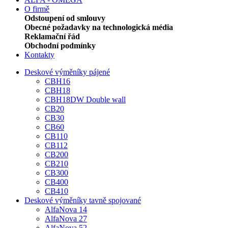
O firmě
Odstoupení od smlouvy
Obecné požadavky na technologická média
Reklamační řád
Obchodní podmínky
Kontakty
Deskové výměníky pájené
CBH16
CBH18
CBH18DW Double wall
CB20
CB30
CB60
CB110
CB112
CB200
CB210
CB300
CB400
CB410
Deskové výměníky tavně spojované
AlfaNova 14
AlfaNova 27
AlfaNova 52