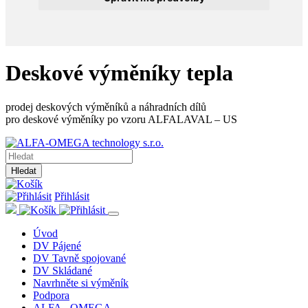
Deskové výměníky tepla
prodej deskových výměníků a náhradních dílů
pro deskové výměníky po vzoru ALFALAVAL – US
Hledat
Přihlásit
Úvod
DV Pájené
DV Tavně spojované
DV Skládané
Navrhněte si výměník
Podpora
ALFA - OMEGA