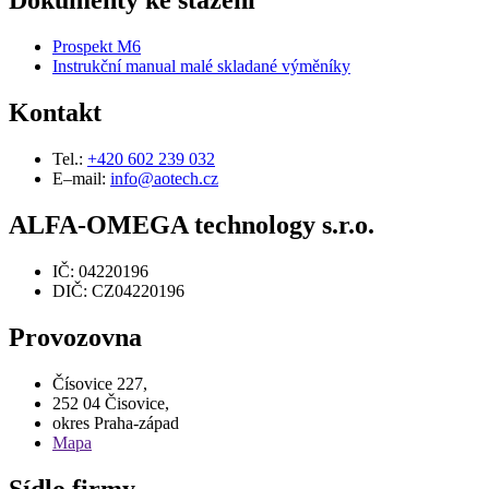
Dokumenty ke stažení
Prospekt M6
Instrukční manual malé skladané výměníky
Kontakt
Tel.:
+420 602 239 032
E–mail:
info@aotech.cz
ALFA-OMEGA technology s.r.o.
IČ: 04220196
DIČ: CZ04220196
Provozovna
Čísovice 227,
252 04 Čisovice,
okres Praha-západ
Mapa
Sídlo firmy