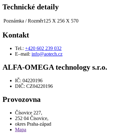
Technické detaily
Poznámka / Rozměr
125 X 256 X 570
Kontakt
Tel.:
+420 602 239 032
E–mail:
info@aotech.cz
ALFA-OMEGA technology s.r.o.
IČ: 04220196
DIČ: CZ04220196
Provozovna
Čísovice 227,
252 04 Čisovice,
okres Praha-západ
Mapa