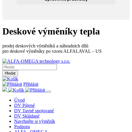
Deskové výměníky tepla
prodej deskových výměníků a náhradních dílů
pro deskové výměníky po vzoru ALFALAVAL – US
Hledat
Přihlásit
Úvod
DV Pájené
DV Tavně spojované
DV Skládané
Navrhněte si výměník
Podpora
ALFA - OMEGA