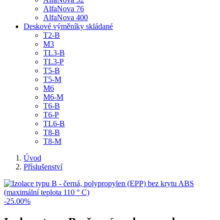
AlfaNova 76
AlfaNova 400
Deskové výměníky skládané
T2-B
M3
TL3-B
TL3-P
T5-B
T5-M
M6
M6-M
T6-B
T6-P
TL6-B
T8-B
T8-M
Úvod
Příslušenství
-25.00%