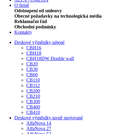
O firmě
Odstoupení od smlouvy
Obecné požadavky na technologická média
Reklamační řád
Obchodní podmínky
Kontakty
Deskové výměníky pájené
CBH16
CBH18
CBH18DW Double wall
CB20
CB30
CB60
CB110
CB112
CB200
CB210
CB300
CB400
CB410
Deskové výměníky tavně spojované
AlfaNova 14
AlfaNova 27
AlfaNova 52