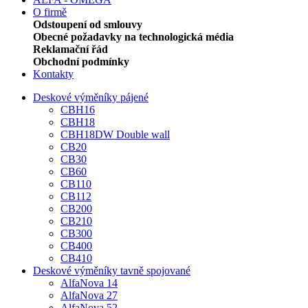
O firmě
Odstoupení od smlouvy
Obecné požadavky na technologická média
Reklamační řád
Obchodní podmínky
Kontakty
Deskové výměníky pájené
CBH16
CBH18
CBH18DW Double wall
CB20
CB30
CB60
CB110
CB112
CB200
CB210
CB300
CB400
CB410
Deskové výměníky tavně spojované
AlfaNova 14
AlfaNova 27
AlfaNova 52