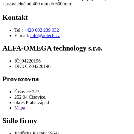
nastavitelné od 400 mm do 600 mm.
Kontakt
Tel.:
+420 602 239 032
E–mail:
info@aotech.cz
ALFA-OMEGA technology s.r.o.
IČ: 04220196
DIČ: CZ04220196
Provozovna
Čísovice 227,
252 04 Čisovice,
okres Praha-západ
Mapa
Sídlo firmy
Jindřicha Plachty 595/6