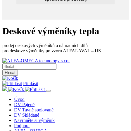
Deskové výměníky tepla
prodej deskových výměníků a náhradních dílů
pro deskové výměníky po vzoru ALFALAVAL – US
Hledat
Přihlásit
Úvod
DV Pájené
DV Tavně spojované
DV Skládané
Navrhněte si výměník
Podpora
ALFA - OMEGA