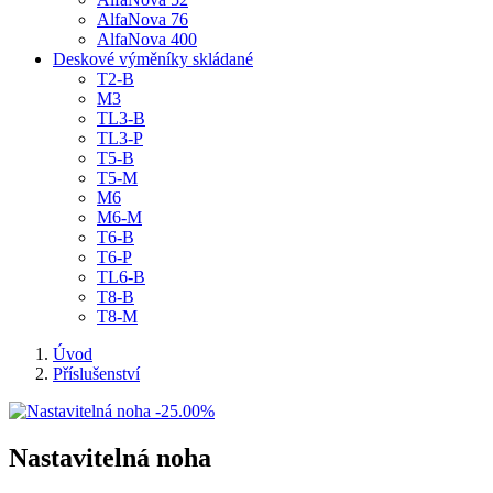
AlfaNova 76
AlfaNova 400
Deskové výměníky skládané
T2-B
M3
TL3-B
TL3-P
T5-B
T5-M
M6
M6-M
T6-B
T6-P
TL6-B
T8-B
T8-M
Úvod
Příslušenství
-25.00%
Nastavitelná noha