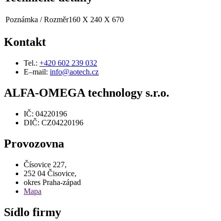
Poznámka / Rozměr
160 X 240 X 670
Kontakt
Tel.:
+420 602 239 032
E–mail:
info@aotech.cz
ALFA-OMEGA technology s.r.o.
IČ: 04220196
DIČ: CZ04220196
Provozovna
Čísovice 227,
252 04 Čisovice,
okres Praha-západ
Mapa
Sídlo firmy