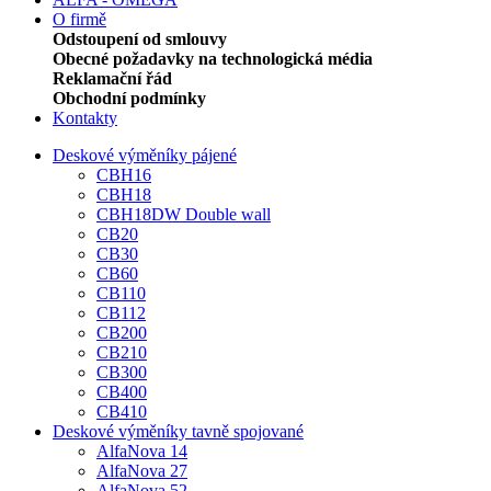
O firmě
Odstoupení od smlouvy
Obecné požadavky na technologická média
Reklamační řád
Obchodní podmínky
Kontakty
Deskové výměníky pájené
CBH16
CBH18
CBH18DW Double wall
CB20
CB30
CB60
CB110
CB112
CB200
CB210
CB300
CB400
CB410
Deskové výměníky tavně spojované
AlfaNova 14
AlfaNova 27
AlfaNova 52