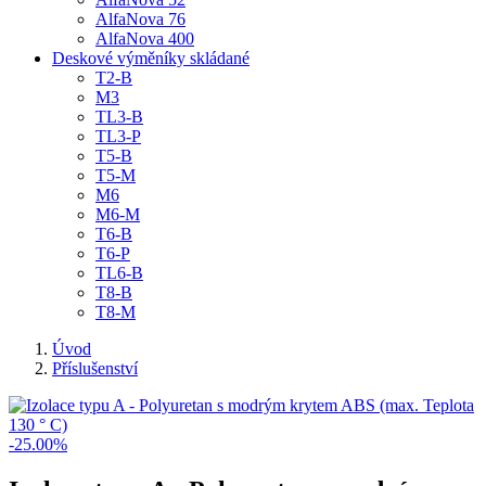
AlfaNova 76
AlfaNova 400
Deskové výměníky skládané
T2-B
M3
TL3-B
TL3-P
T5-B
T5-M
M6
M6-M
T6-B
T6-P
TL6-B
T8-B
T8-M
Úvod
Příslušenství
-25.00%