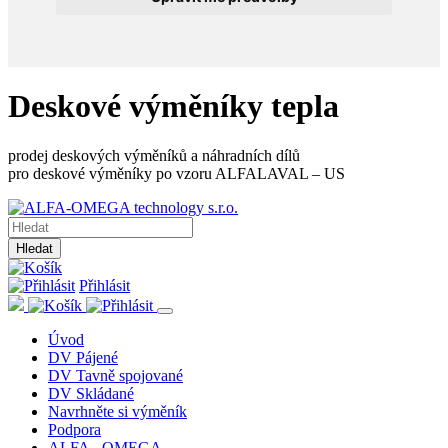
Deskové výměníky tepla
prodej deskových výměníků a náhradních dílů
pro deskové výměníky po vzoru ALFALAVAL – US
Hledat
Přihlásit
Úvod
DV Pájené
DV Tavně spojované
DV Skládané
Navrhněte si výměník
Podpora
ALFA - OMEGA