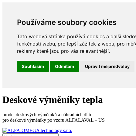
Používáme soubory cookies
Tato webová stránka používá cookies a další sledov
funkčnosti webu
,
pro lepší zážitek z webu
,
pro měř
reklamy které jsou pro vás relevantnější
.
Souhlasím
Odmítám
Upravit mé předvolby
Deskové výměníky tepla
prodej deskových výměníků a náhradních dílů
pro deskové výměníky po vzoru ALFALAVAL – US