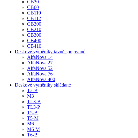
CB30
CB60
CB110
CB112
CB200
CB210
CB300
CB400
CB410
Deskové výměníky tavně spojované
AlfaNova 14
AlfaNova 27
AlfaNova 52
AlfaNova 76
AlfaNova 400
Deskové výměníky skládané
T2-B
M3
TL3-B
TL3-P
T5-B
T5-M
M6
M6-M
T6-B