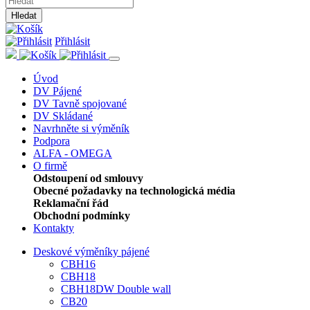
Hledat
Přihlásit
Úvod
DV Pájené
DV Tavně spojované
DV Skládané
Navrhněte si výměník
Podpora
ALFA - OMEGA
O firmě
Odstoupení od smlouvy
Obecné požadavky na technologická média
Reklamační řád
Obchodní podmínky
Kontakty
Deskové výměníky pájené
CBH16
CBH18
CBH18DW Double wall
CB20