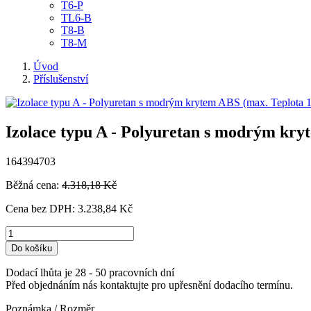
T6-P
TL6-B
T8-B
T8-M
Úvod
Příslušenství
Izolace typu A - Polyuretan s modrým kry
164394703
Běžná cena:
4.318,18 Kč
Cena bez DPH:
3.238,84 Kč
Do košíku
Dodací lhůta je 28 - 50 pracovních dní
Před objednáním nás kontaktujte pro upřesnění dodacího termínu.
Poznámka / Rozměr