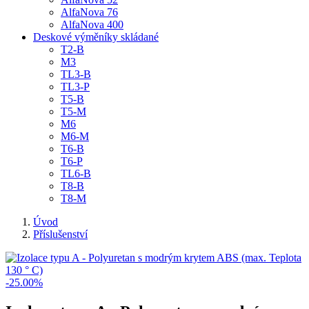
AlfaNova 76
AlfaNova 400
Deskové výměníky skládané
T2-B
M3
TL3-B
TL3-P
T5-B
T5-M
M6
M6-M
T6-B
T6-P
TL6-B
T8-B
T8-M
Úvod
Příslušenství
-25.00%