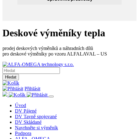
Deskové výměníky tepla
prodej deskových výměníků a náhradních dílů
pro deskové výměníky po vzoru ALFALAVAL – US
Hledat
Přihlásit
Úvod
DV Pájené
DV Tavně spojované
DV Skládané
Navrhněte si výměník
Podpora
ALFA - OMEGA