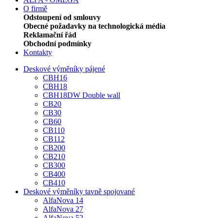
O firmě
Odstoupení od smlouvy
Obecné požadavky na technologická média
Reklamační řád
Obchodní podmínky
Kontakty
Deskové výměníky pájené
CBH16
CBH18
CBH18DW Double wall
CB20
CB30
CB60
CB110
CB112
CB200
CB210
CB300
CB400
CB410
Deskové výměníky tavně spojované
AlfaNova 14
AlfaNova 27
AlfaNova 52