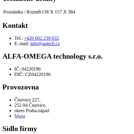
Poznámka / Rozměr
158 X 157 X 384
Kontakt
Tel.:
+420 602 239 032
E–mail:
info@aotech.cz
ALFA-OMEGA technology s.r.o.
IČ: 04220196
DIČ: CZ04220196
Provozovna
Čísovice 227,
252 04 Čisovice,
okres Praha-západ
Mapa
Sídlo firmy