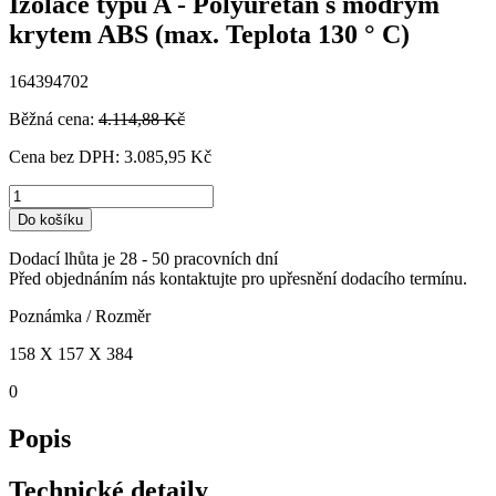
Izolace typu A - Polyuretan s modrým
krytem ABS (max. Teplota 130 ° C)
164394702
Běžná cena:
4.114,88 Kč
Cena bez DPH:
3.085,95 Kč
Do košíku
Dodací lhůta je 28 - 50 pracovních dní
Před objednáním nás kontaktujte pro upřesnění dodacího termínu.
Poznámka / Rozměr
158 X 157 X 384
0
Popis
Technické detaily