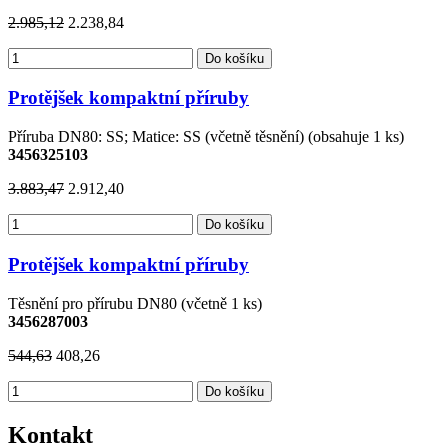
2.985,12
2.238,84
Do košíku
Protějšek kompaktní příruby
Příruba DN80: SS; Matice: SS (včetně těsnění) (obsahuje 1 ks)
3456325103
3.883,47
2.912,40
Do košíku
Protějšek kompaktní příruby
Těsnění pro přírubu DN80 (včetně 1 ks)
3456287003
544,63
408,26
Do košíku
Kontakt