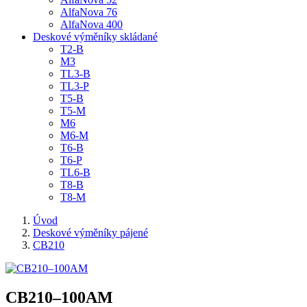
AlfaNova 76
AlfaNova 400
Deskové výměníky skládané
T2-B
M3
TL3-B
TL3-P
T5-B
T5-M
M6
M6-M
T6-B
T6-P
TL6-B
T8-B
T8-M
Úvod
Deskové výměníky pájené
CB210
CB210–100AM