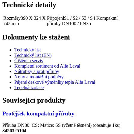
Technické detaily
Rozměry
390 X 324 X
Připojení
S1 / S2 / S3 / S4 Kompaktní
742 mm
příruby DN100 / PN35
Dokumenty ke stažení
Technický list
Technický list (EN)
Čištění a servis
Kompletní sortiment od Alfa Laval
Nátrubky a protipříruby
Nohy a montážní podpěry
Pájené deskové výměníky tepla Alfa Laval
Tepelná izolace
Související produkty
Protějšek kompaktní příruby
Příruba DN80: CS; Matice: SS (včetně těsnění) (obsahuje 1ks)
3456325104