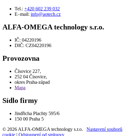
Tel.:
+420 602 239 032
E–mail:
info@aotech.cz
ALFA-OMEGA technology s.r.o.
IČ: 04220196
DIČ: CZ04220196
Provozovna
Čísovice 227,
252 04 Čisovice,
okres Praha-západ
Mapa
Sídlo firmy
Jindřicha Plachty 595/6
150 00 Praha 5
© 2026 ALFA-OMEGA technology s.r.o.
Nastavení souborů
cookie
|
Odstoupení od smlouvy