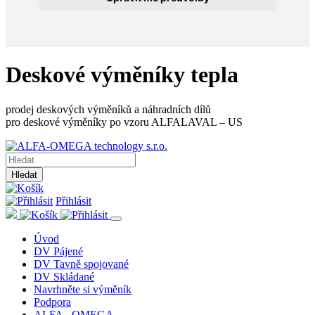
Deskové výměníky tepla
prodej deskových výměníků a náhradních dílů
pro deskové výměníky po vzoru ALFALAVAL – US
Hledat
Přihlásit
Úvod
DV Pájené
DV Tavně spojované
DV Skládané
Navrhněte si výměník
Podpora
ALFA - OMEGA