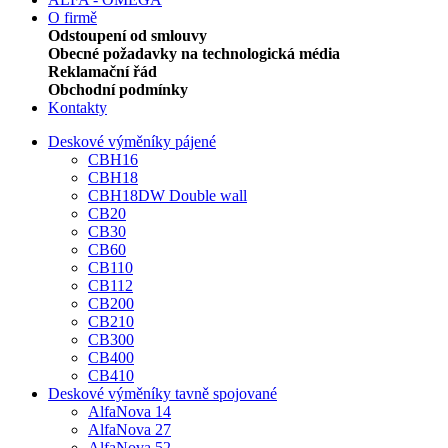
O firmě
Odstoupení od smlouvy
Obecné požadavky na technologická média
Reklamační řád
Obchodní podmínky
Kontakty
Deskové výměníky pájené
CBH16
CBH18
CBH18DW Double wall
CB20
CB30
CB60
CB110
CB112
CB200
CB210
CB300
CB400
CB410
Deskové výměníky tavně spojované
AlfaNova 14
AlfaNova 27
AlfaNova 52