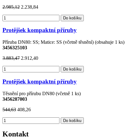
2.985,12
2.238,84
Do košíku
Protějšek kompaktní příruby
Příruba DN80: SS; Matice: SS (včetně těsnění) (obsahuje 1 ks)
3456325103
3.883,47
2.912,40
Do košíku
Protějšek kompaktní příruby
Těsnění pro přírubu DN80 (včetně 1 ks)
3456287003
544,63
408,26
Do košíku
Kontakt