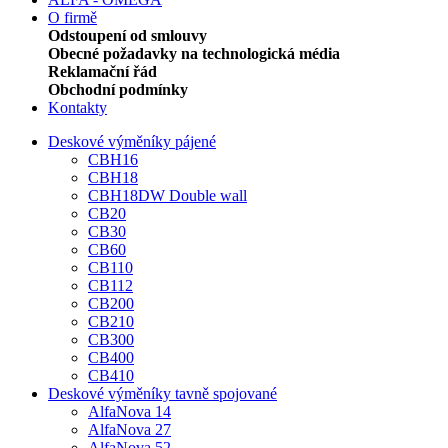
O firmě
Odstoupení od smlouvy
Obecné požadavky na technologická média
Reklamační řád
Obchodní podmínky
Kontakty
Deskové výměníky pájené
CBH16
CBH18
CBH18DW Double wall
CB20
CB30
CB60
CB110
CB112
CB200
CB210
CB300
CB400
CB410
Deskové výměníky tavně spojované
AlfaNova 14
AlfaNova 27
AlfaNova 52