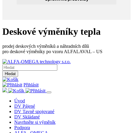
Deskové výměníky tepla
prodej deskových výměníků a náhradních dílů
pro deskové výměníky po vzoru ALFALAVAL – US
Hledat
Přihlásit
Úvod
DV Pájené
DV Tavně spojované
DV Skládané
Navrhněte si výměník
Podpora
ALFA - OMEGA