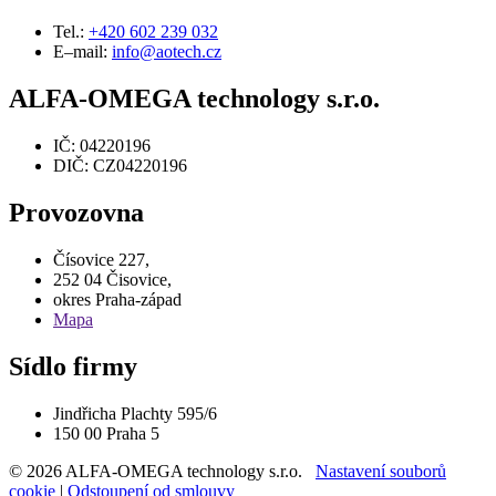
Tel.:
+420 602 239 032
E–mail:
info@aotech.cz
ALFA-OMEGA technology s.r.o.
IČ: 04220196
DIČ: CZ04220196
Provozovna
Čísovice 227,
252 04 Čisovice,
okres Praha-západ
Mapa
Sídlo firmy
Jindřicha Plachty 595/6
150 00 Praha 5
© 2026 ALFA-OMEGA technology s.r.o.
Nastavení souborů
cookie
|
Odstoupení od smlouvy