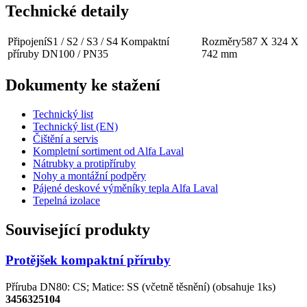
Technické detaily
Připojení
S1 / S2 / S3 / S4 Kompaktní
Rozměry
587 X 324 X
příruby DN100 / PN35
742 mm
Dokumenty ke stažení
Technický list
Technický list (EN)
Čištění a servis
Kompletní sortiment od Alfa Laval
Nátrubky a protipříruby
Nohy a montážní podpěry
Pájené deskové výměníky tepla Alfa Laval
Tepelná izolace
Související produkty
Protějšek kompaktní příruby
Příruba DN80: CS; Matice: SS (včetně těsnění) (obsahuje 1ks)
3456325104