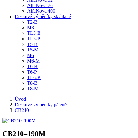
AlfaNova 76
AlfaNova 400
Deskové výměníky skládané
T2-B
M3
TL3-B
TL3-P
T5-B
T5-M
M6
M6-M
T6-B
T6-P
TL6-B
T8-B
T8-M
Úvod
Deskové výměníky pájené
CB210
CB210–190M