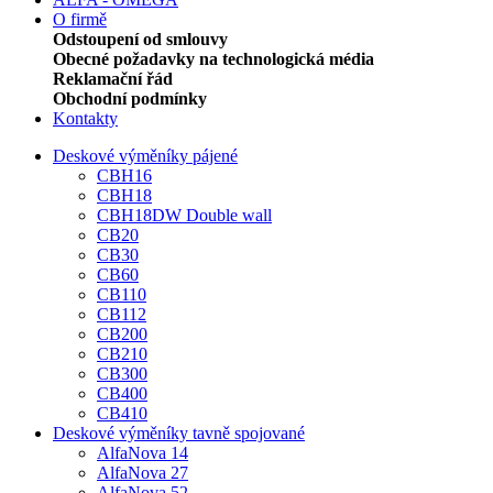
O firmě
Odstoupení od smlouvy
Obecné požadavky na technologická média
Reklamační řád
Obchodní podmínky
Kontakty
Deskové výměníky pájené
CBH16
CBH18
CBH18DW Double wall
CB20
CB30
CB60
CB110
CB112
CB200
CB210
CB300
CB400
CB410
Deskové výměníky tavně spojované
AlfaNova 14
AlfaNova 27
AlfaNova 52