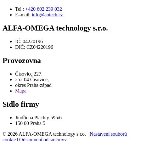
Tel.:
+420 602 239 032
E–mail:
info@aotech.cz
ALFA-OMEGA technology s.r.o.
IČ: 04220196
DIČ: CZ04220196
Provozovna
Čísovice 227,
252 04 Čisovice,
okres Praha-západ
Mapa
Sídlo firmy
Jindřicha Plachty 595/6
150 00 Praha 5
© 2026 ALFA-OMEGA technology s.r.o.
Nastavení souborů
cookie
|
Odstoupení od smlouvy