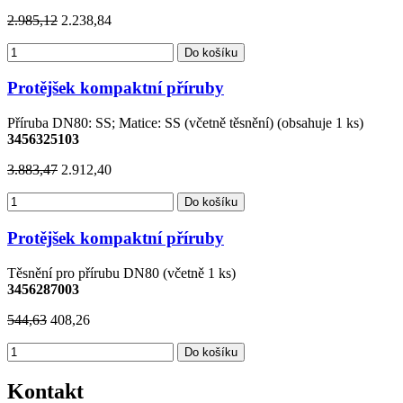
2.985,12
2.238,84
Do košíku
Protějšek kompaktní příruby
Příruba DN80: SS; Matice: SS (včetně těsnění) (obsahuje 1 ks)
3456325103
3.883,47
2.912,40
Do košíku
Protějšek kompaktní příruby
Těsnění pro přírubu DN80 (včetně 1 ks)
3456287003
544,63
408,26
Do košíku
Kontakt