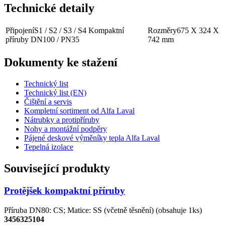
Technické detaily
Připojení
S1 / S2 / S3 / S4 Kompaktní
Rozměry
675 X 324 X
příruby DN100 / PN35
742 mm
Dokumenty ke stažení
Technický list
Technický list (EN)
Čištění a servis
Kompletní sortiment od Alfa Laval
Nátrubky a protipříruby
Nohy a montážní podpěry
Pájené deskové výměníky tepla Alfa Laval
Tepelná izolace
Související produkty
Protějšek kompaktní příruby
Příruba DN80: CS; Matice: SS (včetně těsnění) (obsahuje 1ks)
3456325104