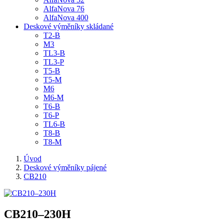
AlfaNova 76
AlfaNova 400
Deskové výměníky skládané
T2-B
M3
TL3-B
TL3-P
T5-B
T5-M
M6
M6-M
T6-B
T6-P
TL6-B
T8-B
T8-M
Úvod
Deskové výměníky pájené
CB210
CB210–230H