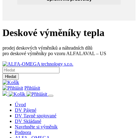
Deskové výměníky tepla
prodej deskových výměníků a náhradních dílů
pro deskové výměníky po vzoru ALFALAVAL – US
Hledat
Přihlásit
Úvod
DV Pájené
DV Tavně spojované
DV Skládané
Navrhněte si výměník
Podpora
ALFA - OMEGA