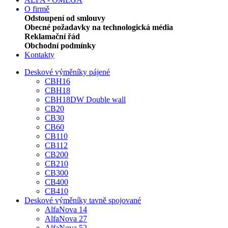
O firmě
Odstoupení od smlouvy
Obecné požadavky na technologická média
Reklamační řád
Obchodní podmínky
Kontakty
Deskové výměníky pájené
CBH16
CBH18
CBH18DW Double wall
CB20
CB30
CB60
CB110
CB112
CB200
CB210
CB300
CB400
CB410
Deskové výměníky tavně spojované
AlfaNova 14
AlfaNova 27
AlfaNova 52