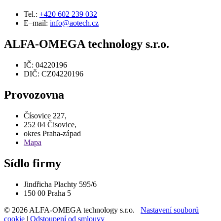
Tel.:
+420 602 239 032
E–mail:
info@aotech.cz
ALFA-OMEGA technology s.r.o.
IČ: 04220196
DIČ: CZ04220196
Provozovna
Čísovice 227,
252 04 Čisovice,
okres Praha-západ
Mapa
Sídlo firmy
Jindřicha Plachty 595/6
150 00 Praha 5
© 2026 ALFA-OMEGA technology s.r.o.
Nastavení souborů
cookie
|
Odstoupení od smlouvy