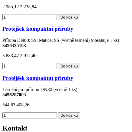
2.985,12
2.238,84
Do košíku
Protějšek kompaktní příruby
Příruba DN80: SS; Matice: SS (včetně těsnění) (obsahuje 1 ks)
3456325103
3.883,47
2.912,40
Do košíku
Protějšek kompaktní příruby
Těsnění pro přírubu DN80 (včetně 1 ks)
3456287003
544,63
408,26
Do košíku
Kontakt