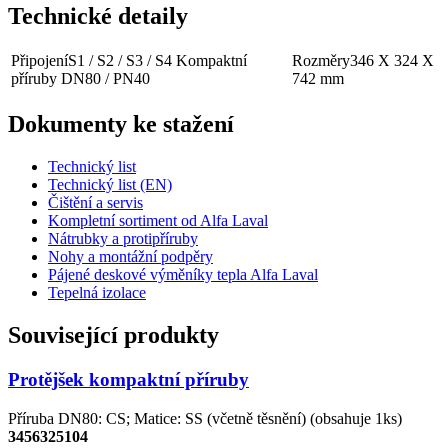
Technické detaily
Připojení
S1 / S2 / S3 / S4 Kompaktní
Rozměry
346 X 324 X
příruby DN80 / PN40
742 mm
Dokumenty ke stažení
Technický list
Technický list (EN)
Čištění a servis
Kompletní sortiment od Alfa Laval
Nátrubky a protipříruby
Nohy a montážní podpěry
Pájené deskové výměníky tepla Alfa Laval
Tepelná izolace
Související produkty
Protějšek kompaktní příruby
Příruba DN80: CS; Matice: SS (včetně těsnění) (obsahuje 1ks)
3456325104