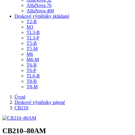
AlfaNova 76
AlfaNova 400
Deskové výměníky skládané
T2-B
M3
TL3-B
TL3-P
T5-B
T5-M
M6
M6-M
T6-B
T6-P
TL6-B
T8-B
T8-M
Úvod
Deskové výměníky pájené
CB210
CB210–80AM