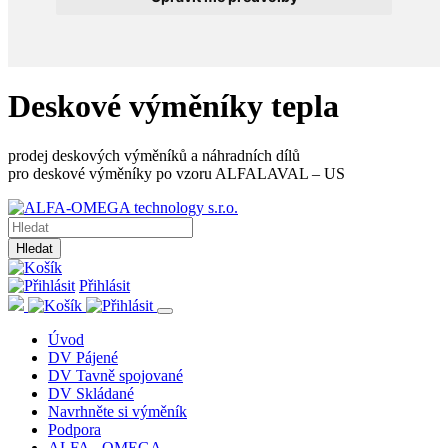
Deskové výměníky tepla
prodej deskových výměníků a náhradních dílů
pro deskové výměníky po vzoru ALFALAVAL – US
Hledat
Přihlásit
Úvod
DV Pájené
DV Tavně spojované
DV Skládané
Navrhněte si výměník
Podpora
ALFA - OMEGA