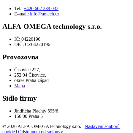
Tel.:
+420 602 239 032
E–mail:
info@aotech.cz
ALFA-OMEGA technology s.r.o.
IČ: 04220196
DIČ: CZ04220196
Provozovna
Čísovice 227,
252 04 Čisovice,
okres Praha-západ
Mapa
Sídlo firmy
Jindřicha Plachty 595/6
150 00 Praha 5
© 2026 ALFA-OMEGA technology s.r.o.
Nastavení souborů
cookie
|
Odstoupení od smlouvy