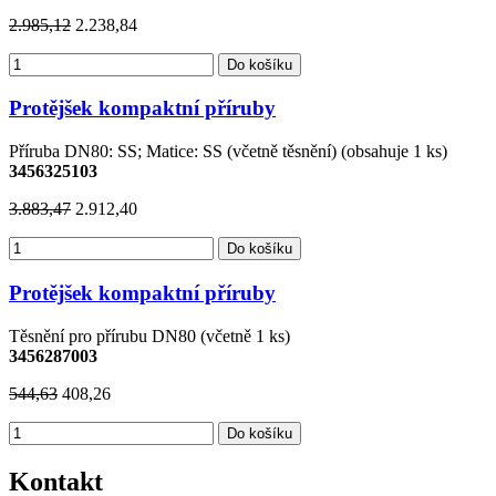
2.985,12
2.238,84
Do košíku
Protějšek kompaktní příruby
Příruba DN80: SS; Matice: SS (včetně těsnění) (obsahuje 1 ks)
3456325103
3.883,47
2.912,40
Do košíku
Protějšek kompaktní příruby
Těsnění pro přírubu DN80 (včetně 1 ks)
3456287003
544,63
408,26
Do košíku
Kontakt