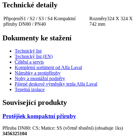
Technické detaily
Připojení
S1 / S2 / S3 / S4 Kompaktní
Rozměry
324 X 324 X
příruby DN80 / PN40
742 mm
Dokumenty ke stažení
Technický list
Technický list (EN)
Čištění a servis
Kompletní sortiment od Alfa Laval
Nátrubky a protipříruby
Nohy a montážní podpěry
Pájené deskové výměníky tepla Alfa Laval
Tepelná izolace
Související produkty
Protějšek kompaktní příruby
Příruba DN80: CS; Matice: SS (včetně těsnění) (obsahuje 1ks)
3456325104