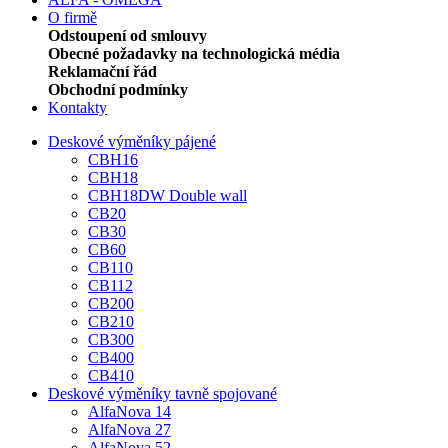
O firmě
Odstoupení od smlouvy
Obecné požadavky na technologická média
Reklamační řád
Obchodní podmínky
Kontakty
Deskové výměníky pájené
CBH16
CBH18
CBH18DW Double wall
CB20
CB30
CB60
CB110
CB112
CB200
CB210
CB300
CB400
CB410
Deskové výměníky tavně spojované
AlfaNova 14
AlfaNova 27
AlfaNova 52