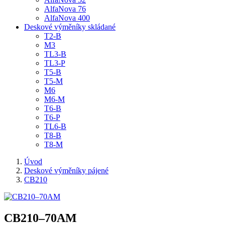
AlfaNova 76
AlfaNova 400
Deskové výměníky skládané
T2-B
M3
TL3-B
TL3-P
T5-B
T5-M
M6
M6-M
T6-B
T6-P
TL6-B
T8-B
T8-M
Úvod
Deskové výměníky pájené
CB210
CB210–70AM