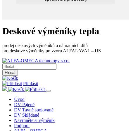
Deskové výměníky tepla
prodej deskových výměníků a náhradních dílů
pro deskové výměníky po vzoru ALFALAVAL – US
Hledat
Přihlásit
Úvod
DV Pájené
DV Tavně spojované
DV Skládané
Navrhněte si výměník
Podpora
ALFA - OMEGA