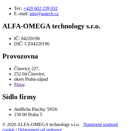
Tel.:
+420 602 239 032
E–mail:
info@aotech.cz
ALFA-OMEGA technology s.r.o.
IČ: 04220196
DIČ: CZ04220196
Provozovna
Čísovice 227,
252 04 Čisovice,
okres Praha-západ
Mapa
Sídlo firmy
Jindřicha Plachty 595/6
150 00 Praha 5
© 2026 ALFA-OMEGA technology s.r.o.
Nastavení souborů
cookie
|
Odstoupení od smlouvy