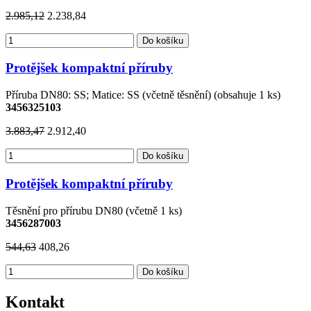
2.985,12
2.238,84
Do košíku
Protějšek kompaktní příruby
Příruba DN80: SS; Matice: SS (včetně těsnění) (obsahuje 1 ks)
3456325103
3.883,47
2.912,40
Do košíku
Protějšek kompaktní příruby
Těsnění pro přírubu DN80 (včetně 1 ks)
3456287003
544,63
408,26
Do košíku
Kontakt