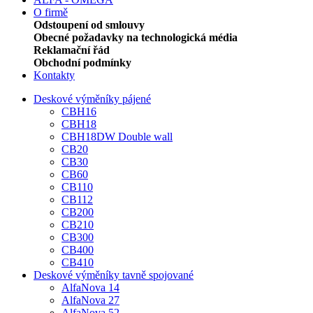
O firmě
Odstoupení od smlouvy
Obecné požadavky na technologická média
Reklamační řád
Obchodní podmínky
Kontakty
Deskové výměníky pájené
CBH16
CBH18
CBH18DW Double wall
CB20
CB30
CB60
CB110
CB112
CB200
CB210
CB300
CB400
CB410
Deskové výměníky tavně spojované
AlfaNova 14
AlfaNova 27
AlfaNova 52