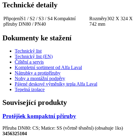
Technické detaily
Připojení
S1 / S2 / S3 / S4 Kompaktní
Rozměry
302 X 324 X
příruby DN80 / PN40
742 mm
Dokumenty ke stažení
Technický list
Technický list (EN)
Čištění a servis
Kompletní sortiment od Alfa Laval
Nátrubky a protipříruby
Nohy a montážní podpěry
Pájené deskové výměníky tepla Alfa Laval
Tepelná izolace
Související produkty
Protějšek kompaktní příruby
Příruba DN80: CS; Matice: SS (včetně těsnění) (obsahuje 1ks)
3456325104