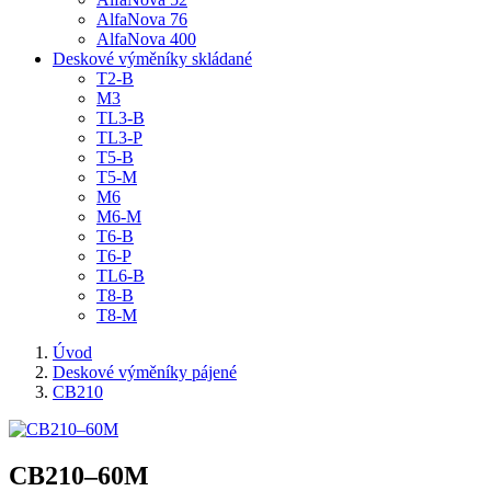
AlfaNova 76
AlfaNova 400
Deskové výměníky skládané
T2-B
M3
TL3-B
TL3-P
T5-B
T5-M
M6
M6-M
T6-B
T6-P
TL6-B
T8-B
T8-M
Úvod
Deskové výměníky pájené
CB210
CB210–60M