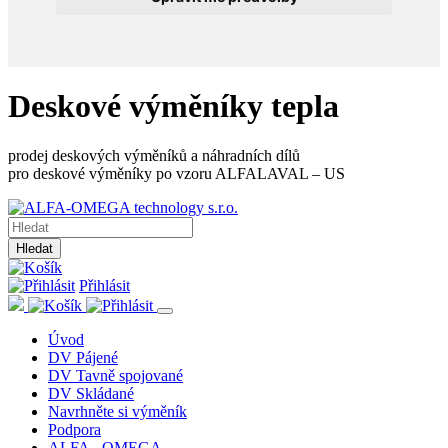
Deskové výměníky tepla
prodej deskových výměníků a náhradních dílů
pro deskové výměníky po vzoru ALFALAVAL – US
Hledat
Přihlásit
Úvod
DV Pájené
DV Tavně spojované
DV Skládané
Navrhněte si výměník
Podpora
ALFA - OMEGA