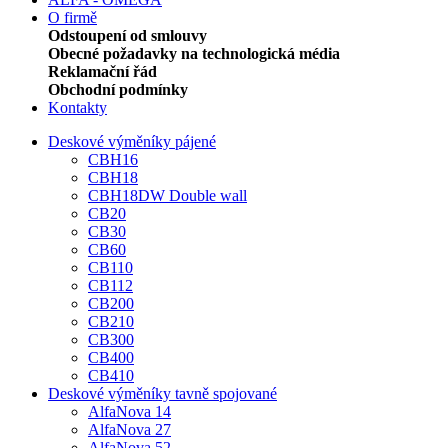
O firmě
Odstoupení od smlouvy
Obecné požadavky na technologická média
Reklamační řád
Obchodní podmínky
Kontakty
Deskové výměníky pájené
CBH16
CBH18
CBH18DW Double wall
CB20
CB30
CB60
CB110
CB112
CB200
CB210
CB300
CB400
CB410
Deskové výměníky tavně spojované
AlfaNova 14
AlfaNova 27
AlfaNova 52