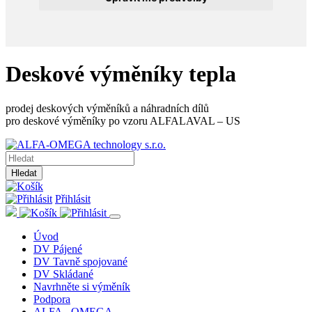
Deskové výměníky tepla
prodej deskových výměníků a náhradních dílů
pro deskové výměníky po vzoru ALFALAVAL – US
Hledat
Přihlásit
Úvod
DV Pájené
DV Tavně spojované
DV Skládané
Navrhněte si výměník
Podpora
ALFA - OMEGA