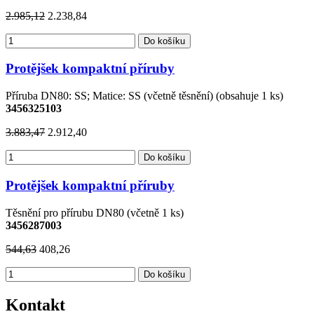
2.985,12
2.238,84
Do košíku
Protějšek kompaktní příruby
Příruba DN80: SS; Matice: SS (včetně těsnění) (obsahuje 1 ks)
3456325103
3.883,47
2.912,40
Do košíku
Protějšek kompaktní příruby
Těsnění pro přírubu DN80 (včetně 1 ks)
3456287003
544,63
408,26
Do košíku
Kontakt