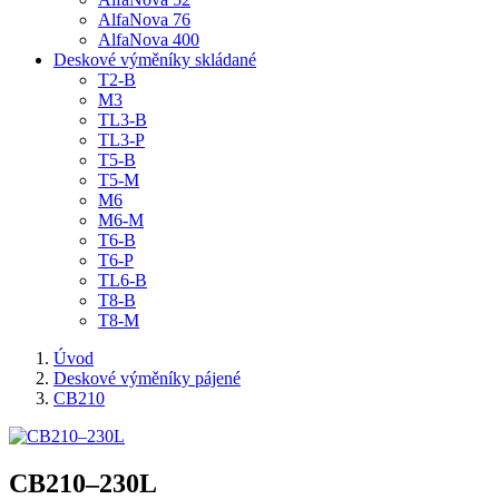
AlfaNova 76
AlfaNova 400
Deskové výměníky skládané
T2-B
M3
TL3-B
TL3-P
T5-B
T5-M
M6
M6-M
T6-B
T6-P
TL6-B
T8-B
T8-M
Úvod
Deskové výměníky pájené
CB210
CB210–230L