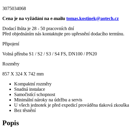
3075034068
Cena je na vyžádání na e-mailu
tomas.kostinek@aotech.cz
Dodací lhůta je 28 - 50 pracovních dní
Před objednáním nás kontaktujte pro upřesnění dodacího termínu.
Připojení
Volná příruba S1 / S2 / S3 / S4 FS, DN100 / PN20
Rozměry
857 X 324 X 742 mm
Kompaktní rozměry
Snadná instalace
Samočistící schopnost
Minimální nároky na údržbu a servis
U všech jednotek je před expedicí prováděna tlaková zkouška
Bez těsnění
Popis