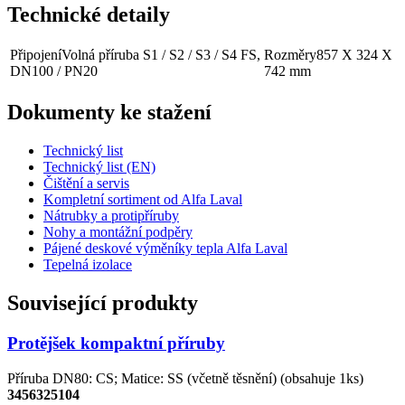
Technické detaily
Připojení
Volná příruba S1 / S2 / S3 / S4 FS,
Rozměry
857 X 324 X
DN100 / PN20
742 mm
Dokumenty ke stažení
Technický list
Technický list (EN)
Čištění a servis
Kompletní sortiment od Alfa Laval
Nátrubky a protipříruby
Nohy a montážní podpěry
Pájené deskové výměníky tepla Alfa Laval
Tepelná izolace
Související produkty
Protějšek kompaktní příruby
Příruba DN80: CS; Matice: SS (včetně těsnění) (obsahuje 1ks)
3456325104