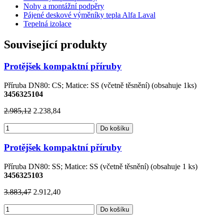
Nohy a montážní podpěry
Pájené deskové výměníky tepla Alfa Laval
Tepelná izolace
Související produkty
Protějšek kompaktní příruby
Příruba DN80: CS; Matice: SS (včetně těsnění) (obsahuje 1ks)
3456325104
2.985,12
2.238,84
Do košíku
Protějšek kompaktní příruby
Příruba DN80: SS; Matice: SS (včetně těsnění) (obsahuje 1 ks)
3456325103
3.883,47
2.912,40
Do košíku