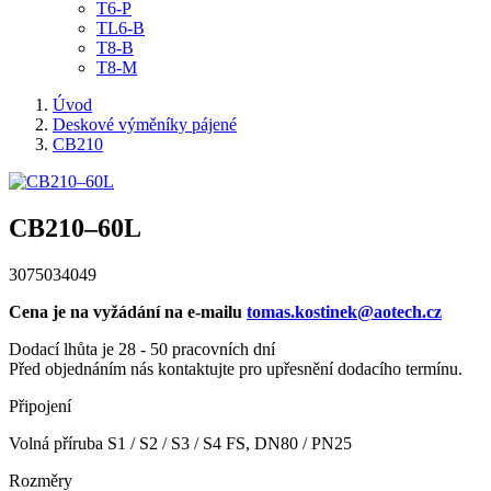
T6-P
TL6-B
T8-B
T8-M
Úvod
Deskové výměníky pájené
CB210
CB210–60L
3075034049
Cena je na vyžádání na e-mailu
tomas.kostinek@aotech.cz
Dodací lhůta je 28 - 50 pracovních dní
Před objednáním nás kontaktujte pro upřesnění dodacího termínu.
Připojení
Volná příruba S1 / S2 / S3 / S4 FS, DN80 / PN25
Rozměry