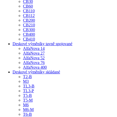
CB30
CB60
CB110
CB112
CB200
CB210
CB300
CB400
CB410
Deskové výměníky tavně spojované
AlfaNova 14
AlfaNova 27
AlfaNova 52
AlfaNova 76
AlfaNova 400
Deskové výměníky skládané
T2-B
M3
TL3-B
TL3-P
T5-B
T5-M
M6
M6-M
T6-B