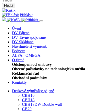
Hledat
Přihlásit
Úvod
DV Pájené
DV Tavně spojované
DV Skládané
Navrhněte si výměník
Podpora
ALFA - OMEGA
O firmě
Odstoupení od smlouvy
Obecné požadavky na technologická média
Reklamační řád
Obchodní podmínky
Kontakty
Deskové výměníky pájené
CBH16
CBH18
CBH18DW Double wall
CB20