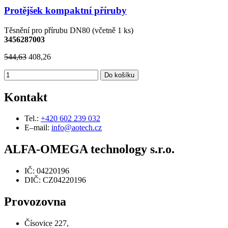
Protějšek kompaktní příruby
Těsnění pro přírubu DN80 (včetně 1 ks)
3456287003
544,63
408,26
Do košíku
Kontakt
Tel.:
+420 602 239 032
E–mail:
info@aotech.cz
ALFA-OMEGA technology s.r.o.
IČ: 04220196
DIČ: CZ04220196
Provozovna
Čísovice 227,