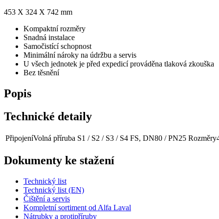
453 X 324 X 742 mm
Kompaktní rozměry
Snadná instalace
Samočistící schopnost
Minimální nároky na údržbu a servis
U všech jednotek je před expedicí prováděna tlaková zkouška
Bez těsnění
Popis
Technické detaily
Připojení
Volná příruba S1 / S2 / S3 / S4 FS, DN80 / PN25
Rozměry
Dokumenty ke stažení
Technický list
Technický list (EN)
Čištění a servis
Kompletní sortiment od Alfa Laval
Nátrubky a protipříruby