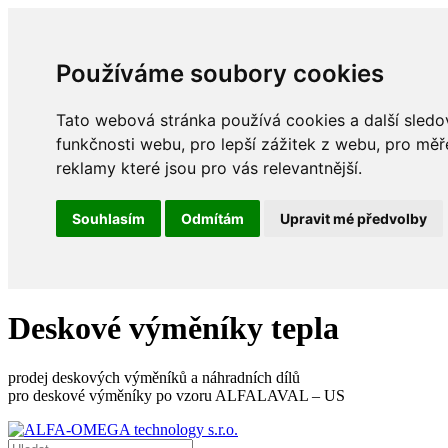
Používáme soubory cookies
Tato webová stránka používá cookies a další sledov
funkčnosti webu
,
pro lepší zážitek z webu
,
pro měř
reklamy které jsou pro vás relevantnější
.
Souhlasím
Odmítám
Upravit mé předvolby
Deskové výměníky tepla
prodej deskových výměníků a náhradních dílů
pro deskové výměníky po vzoru ALFALAVAL – US