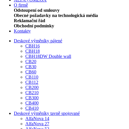
O firmě
Odstoupení od smlouvy
Obecné požadavky na technologická média
Reklamační řád
Obchodní podmínky
Kontakty
Deskové výměníky pájené
CBH16
CBH18
CBH18DW Double wall
CB20
CB30
CB60
CB110
CB112
CB200
CB210
CB300
CB400
CB410
Deskové výměníky tavně spojované
AlfaNova 14
AlfaNova 27
AlfaNova 52