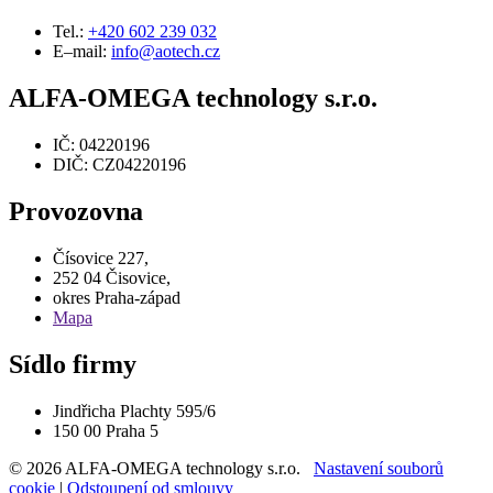
Tel.:
+420 602 239 032
E–mail:
info@aotech.cz
ALFA-OMEGA technology s.r.o.
IČ: 04220196
DIČ: CZ04220196
Provozovna
Čísovice 227,
252 04 Čisovice,
okres Praha-západ
Mapa
Sídlo firmy
Jindřicha Plachty 595/6
150 00 Praha 5
© 2026 ALFA-OMEGA technology s.r.o.
Nastavení souborů
cookie
|
Odstoupení od smlouvy