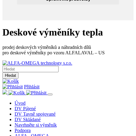
Deskové výměníky tepla
prodej deskových výměníků a náhradních dílů
pro deskové výměníky po vzoru ALFALAVAL – US
Hledat
Přihlásit
Úvod
DV Pájené
DV Tavně spojované
DV Skládané
Navrhněte si výměník
Podpora
ALFA - OMEGA