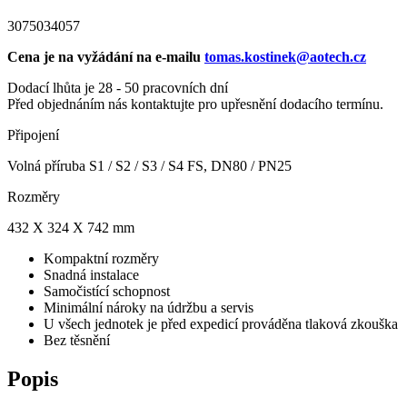
3075034057
Cena je na vyžádání na e-mailu
tomas.kostinek@aotech.cz
Dodací lhůta je 28 - 50 pracovních dní
Před objednáním nás kontaktujte pro upřesnění dodacího termínu.
Připojení
Volná příruba S1 / S2 / S3 / S4 FS, DN80 / PN25
Rozměry
432 X 324 X 742 mm
Kompaktní rozměry
Snadná instalace
Samočistící schopnost
Minimální nároky na údržbu a servis
U všech jednotek je před expedicí prováděna tlaková zkouška
Bez těsnění
Popis