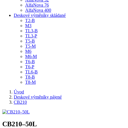
AlfaNova 76
AlfaNova 400
Deskové výměníky skládané
T2-B
M3
TL3-B
TL3-P
T5-B
T5-M
M6
M6-M
T6-B
T6-P
TL6-B
T8-B
T8-M
Úvod
Deskové výměníky pájené
CB210
CB210–50L