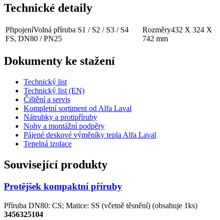
Technické detaily
Připojení
Volná příruba S1 / S2 / S3 / S4
Rozměry
432 X 324 X
FS, DN80 / PN25
742 mm
Dokumenty ke stažení
Technický list
Technický list (EN)
Čištění a servis
Kompletní sortiment od Alfa Laval
Nátrubky a protipříruby
Nohy a montážní podpěry
Pájené deskové výměníky tepla Alfa Laval
Tepelná izolace
Související produkty
Protějšek kompaktní příruby
Příruba DN80: CS; Matice: SS (včetně těsnění) (obsahuje 1ks)
3456325104