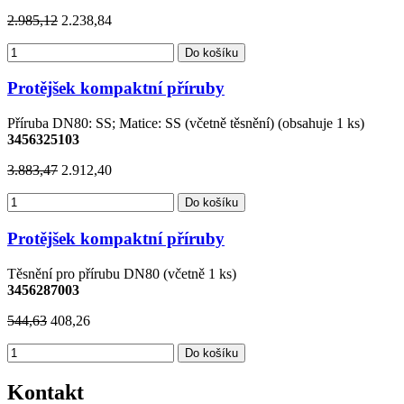
2.985,12
2.238,84
Do košíku
Protějšek kompaktní příruby
Příruba DN80: SS; Matice: SS (včetně těsnění) (obsahuje 1 ks)
3456325103
3.883,47
2.912,40
Do košíku
Protějšek kompaktní příruby
Těsnění pro přírubu DN80 (včetně 1 ks)
3456287003
544,63
408,26
Do košíku
Kontakt