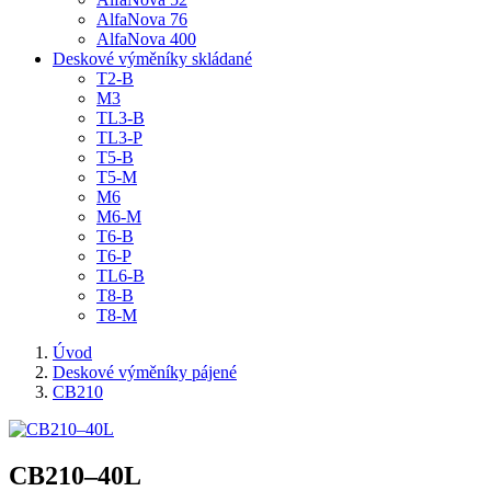
AlfaNova 76
AlfaNova 400
Deskové výměníky skládané
T2-B
M3
TL3-B
TL3-P
T5-B
T5-M
M6
M6-M
T6-B
T6-P
TL6-B
T8-B
T8-M
Úvod
Deskové výměníky pájené
CB210
CB210–40L