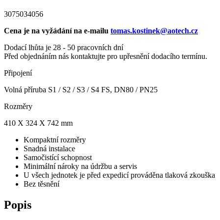
3075034056
Cena je na vyžádání na e-mailu
tomas.kostinek@aotech.cz
Dodací lhůta je 28 - 50 pracovních dní
Před objednáním nás kontaktujte pro upřesnění dodacího termínu.
Připojení
Volná příruba S1 / S2 / S3 / S4 FS, DN80 / PN25
Rozměry
410 X 324 X 742 mm
Kompaktní rozměry
Snadná instalace
Samočistící schopnost
Minimální nároky na údržbu a servis
U všech jednotek je před expedicí prováděna tlaková zkouška
Bez těsnění
Popis