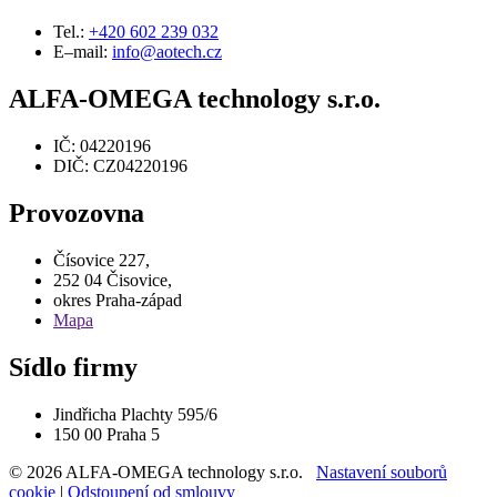
Tel.:
+420 602 239 032
E–mail:
info@aotech.cz
ALFA-OMEGA technology s.r.o.
IČ: 04220196
DIČ: CZ04220196
Provozovna
Čísovice 227,
252 04 Čisovice,
okres Praha-západ
Mapa
Sídlo firmy
Jindřicha Plachty 595/6
150 00 Praha 5
© 2026 ALFA-OMEGA technology s.r.o.
Nastavení souborů
cookie
|
Odstoupení od smlouvy