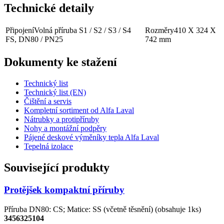
Technické detaily
Připojení
Volná příruba S1 / S2 / S3 / S4
Rozměry
410 X 324 X
FS, DN80 / PN25
742 mm
Dokumenty ke stažení
Technický list
Technický list (EN)
Čištění a servis
Kompletní sortiment od Alfa Laval
Nátrubky a protipříruby
Nohy a montážní podpěry
Pájené deskové výměníky tepla Alfa Laval
Tepelná izolace
Související produkty
Protějšek kompaktní příruby
Příruba DN80: CS; Matice: SS (včetně těsnění) (obsahuje 1ks)
3456325104