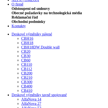
O firmě
Odstoupení od smlouvy
Obecné požadavky na technologická média
Reklamační řád
Obchodní podmínky
Kontakty
Deskové výměníky pájené
CBH16
CBH18
CBH18DW Double wall
CB20
CB30
CB60
CB110
CB112
CB200
CB210
CB300
CB400
CB410
Deskové výměníky tavně spojované
AlfaNova 14
AlfaNova 27
AlfaNova 52