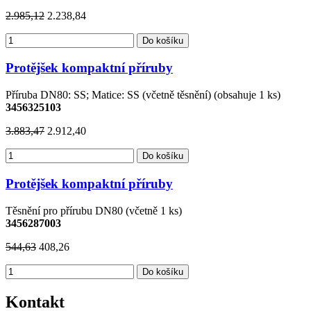
2.985,12
2.238,84
Do košíku
Protějšek kompaktní příruby
Příruba DN80: SS; Matice: SS (včetně těsnění) (obsahuje 1 ks)
3456325103
3.883,47
2.912,40
Do košíku
Protějšek kompaktní příruby
Těsnění pro přírubu DN80 (včetně 1 ks)
3456287003
544,63
408,26
Do košíku
Kontakt