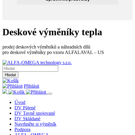
Deskové výměníky tepla
prodej deskových výměníků a náhradních dílů
pro deskové výměníky po vzoru ALFALAVAL – US
Hledat
Přihlásit
Úvod
DV Pájené
DV Tavně spojované
DV Skládané
Navrhněte si výměník
Podpora
ALFA - OMEGA