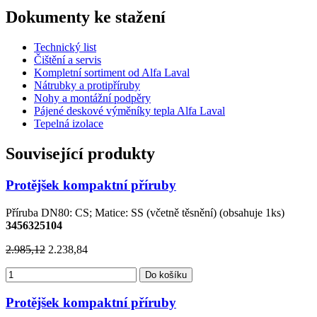
Dokumenty ke stažení
Technický list
Čištění a servis
Kompletní sortiment od Alfa Laval
Nátrubky a protipříruby
Nohy a montážní podpěry
Pájené deskové výměníky tepla Alfa Laval
Tepelná izolace
Související produkty
Protějšek kompaktní příruby
Příruba DN80: CS; Matice: SS (včetně těsnění) (obsahuje 1ks)
3456325104
2.985,12
2.238,84
Do košíku
Protějšek kompaktní příruby