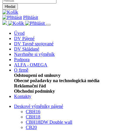
Hledat
Přihlásit
Úvod
DV Pájené
DV Tavně spojované
DV Skládané
Navrhněte si výměník
Podpora
ALFA - OMEGA
O firmě
Odstoupení od smlouvy
Obecné požadavky na technologická média
Reklamační řád
Obchodní podmínky
Kontakty
Deskové výměníky pájené
CBH16
CBH18
CBH18DW Double wall
CB20