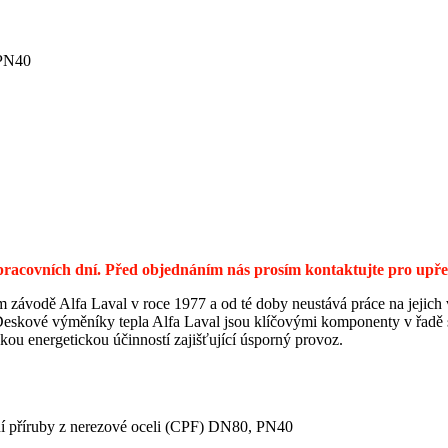
 PN40
0 pracovních dní. Před objednáním nás prosím kontaktujte pro up
m závodě Alfa Laval v roce 1977 a od té doby neustává práce na jejich
 Deskové výměníky tepla Alfa Laval jsou klíčovými komponenty v řadě s
kou energetickou účinností zajišťující úsporný provoz.
ní příruby z nerezové oceli (CPF) DN80, PN40