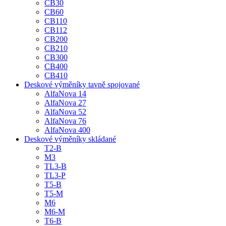
CB30
CB60
CB110
CB112
CB200
CB210
CB300
CB400
CB410
Deskové výměníky tavně spojované
AlfaNova 14
AlfaNova 27
AlfaNova 52
AlfaNova 76
AlfaNova 400
Deskové výměníky skládané
T2-B
M3
TL3-B
TL3-P
T5-B
T5-M
M6
M6-M
T6-B