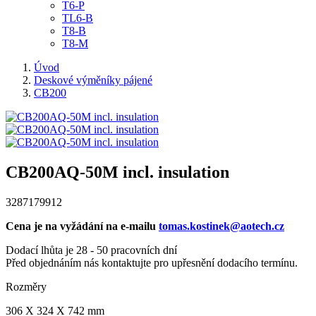
T6-P
TL6-B
T8-B
T8-M
Úvod
Deskové výměníky pájené
CB200
CB200AQ-50M incl. insulation
3287179912
Cena je na vyžádání na e-mailu
tomas.kostinek@aotech.cz
Dodací lhůta je 28 - 50 pracovních dní
Před objednáním nás kontaktujte pro upřesnění dodacího termínu.
Rozměry
306 X 324 X 742 mm