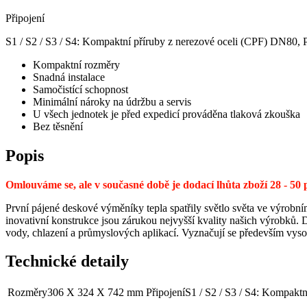
Připojení
S1 / S2 / S3 / S4: Kompaktní příruby z nerezové oceli (CPF) DN80,
Kompaktní rozměry
Snadná instalace
Samočistící schopnost
Minimální nároky na údržbu a servis
U všech jednotek je před expedicí prováděna tlaková zkouška
Bez těsnění
Popis
Omlouváme se, ale v současné době je dodací lhůta zboží 28 - 5
První pájené deskové výměníky tepla spatřily světlo světa ve výrobní
inovativní konstrukce jsou zárukou nejvyšší kvality našich výrobků.
vody, chlazení a průmyslových aplikací. Vyznačují se především vyso
Technické detaily
Rozměry
306 X 324 X 742 mm
Připojení
S1 / S2 / S3 / S4: Kompakt