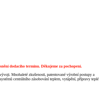
řesnění dodacího termínu. Děkujeme za pochopení.
 vývoji. Mnohaleté zkušenosti, patentované výrobní postupy a
ystémů centrálního zásobování teplem, vytápění, přípravy teplé