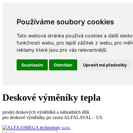
Používáme soubory cookies
Tato webová stránka používá cookies a další sledov
funkčnosti webu
,
pro lepší zážitek z webu
,
pro měř
reklamy které jsou pro vás relevantnější
.
Souhlasím
Odmítám
Upravit mé předvolby
Deskové výměníky tepla
prodej deskových výměníků a náhradních dílů
pro deskové výměníky po vzoru ALFALAVAL – US