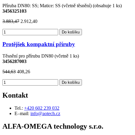
Příruba DN80: SS; Matice: SS (včetně těsnění) (obsahuje 1 ks)
3456325103
3.883,47
2.912,40
Do košíku
Protějšek kompaktní příruby
Těsnění pro přírubu DN80 (včetně 1 ks)
3456287003
544,63
408,26
Do košíku
Kontakt
Tel.:
+420 602 239 032
E–mail:
info@aotech.cz
ALFA-OMEGA technology s.r.o.