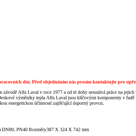
0 pracovních dní. Před objednáním nás prosím kontaktujte pro up
m závodě Alfa Laval v roce 1977 a od té doby neustává práce na jejich
 Deskové výměníky tepla Alfa Laval jsou klíčovými komponenty v řadě s
kou energetickou účinností zajišťující úsporný provoz.
PF) DN80, PN40
Rozměry
387 X 324 X 742 mm