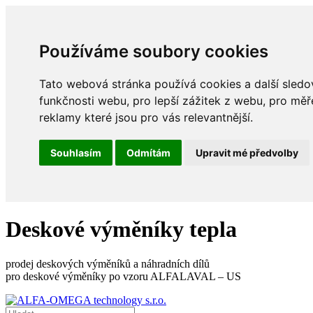
Používáme soubory cookies
Tato webová stránka používá cookies a další sledov
funkčnosti webu
,
pro lepší zážitek z webu
,
pro měř
reklamy které jsou pro vás relevantnější
.
Souhlasím
Odmítám
Upravit mé předvolby
Deskové výměníky tepla
prodej deskových výměníků a náhradních dílů
pro deskové výměníky po vzoru ALFALAVAL – US