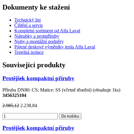
Dokumenty ke stažení
Technický list
Čištění a servis
Kompletní sortiment od Alfa Laval
Nátrubky a protipříruby
Nohy a montážní podpěry
Pájené deskové výměníky tepla Alfa Laval
Tepelná izolace
Související produkty
Protějšek kompaktní příruby
Příruba DN80: CS; Matice: SS (včetně těsnění) (obsahuje 1ks)
3456325104
2.985,12
2.238,84
Do košíku
Protějšek kompaktní příruby