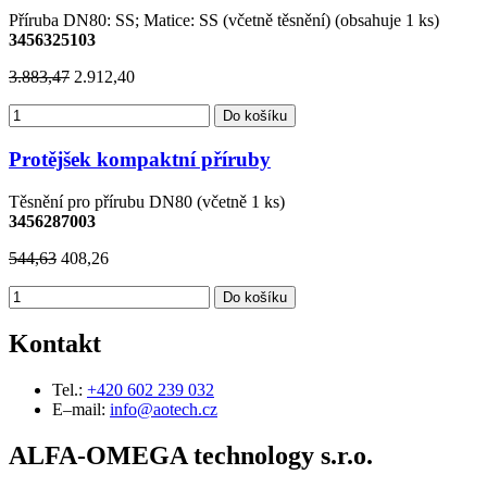
Příruba DN80: SS; Matice: SS (včetně těsnění) (obsahuje 1 ks)
3456325103
3.883,47
2.912,40
Do košíku
Protějšek kompaktní příruby
Těsnění pro přírubu DN80 (včetně 1 ks)
3456287003
544,63
408,26
Do košíku
Kontakt
Tel.:
+420 602 239 032
E–mail:
info@aotech.cz
ALFA-OMEGA technology s.r.o.