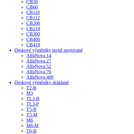
CB30
CB60
CB110
CB112
CB200
CB210
CB300
CB400
CB410
Deskové výměníky tavně spojované
AlfaNova 14
AlfaNova 27
AlfaNova 52
AlfaNova 76
AlfaNova 400
Deskové výměníky skládané
T2-B
M3
TL3-B
TL3-P
T5-B
T5-M
M6
M6-M
T6-B