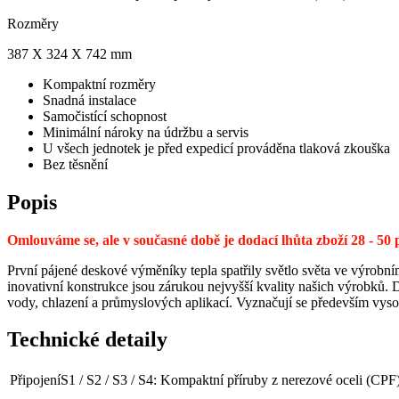
Rozměry
387 X 324 X 742 mm
Kompaktní rozměry
Snadná instalace
Samočistící schopnost
Minimální nároky na údržbu a servis
U všech jednotek je před expedicí prováděna tlaková zkouška
Bez těsnění
Popis
Omlouváme se, ale v současné době je dodací lhůta zboží 28 - 5
První pájené deskové výměníky tepla spatřily světlo světa ve výrobní
inovativní konstrukce jsou zárukou nejvyšší kvality našich výrobků.
vody, chlazení a průmyslových aplikací. Vyznačují se především vyso
Technické detaily
Připojení
S1 / S2 / S3 / S4: Kompaktní příruby z nerezové oceli (C