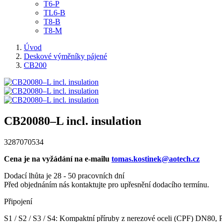
T6-P
TL6-B
T8-B
T8-M
Úvod
Deskové výměníky pájené
CB200
CB20080–L incl. insulation
3287070534
Cena je na vyžádání na e-mailu
tomas.kostinek@aotech.cz
Dodací lhůta je 28 - 50 pracovních dní
Před objednáním nás kontaktujte pro upřesnění dodacího termínu.
Připojení
S1 / S2 / S3 / S4: Kompaktní příruby z nerezové oceli (CPF) DN80,