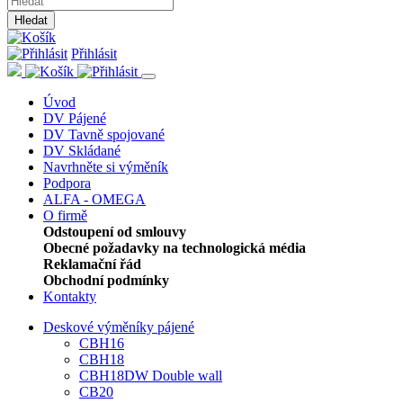
Hledat
Přihlásit
Úvod
DV Pájené
DV Tavně spojované
DV Skládané
Navrhněte si výměník
Podpora
ALFA - OMEGA
O firmě
Odstoupení od smlouvy
Obecné požadavky na technologická média
Reklamační řád
Obchodní podmínky
Kontakty
Deskové výměníky pájené
CBH16
CBH18
CBH18DW Double wall
CB20