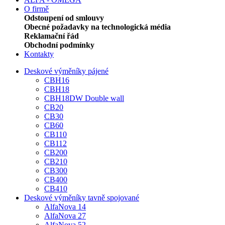
O firmě
Odstoupení od smlouvy
Obecné požadavky na technologická média
Reklamační řád
Obchodní podmínky
Kontakty
Deskové výměníky pájené
CBH16
CBH18
CBH18DW Double wall
CB20
CB30
CB60
CB110
CB112
CB200
CB210
CB300
CB400
CB410
Deskové výměníky tavně spojované
AlfaNova 14
AlfaNova 27
AlfaNova 52