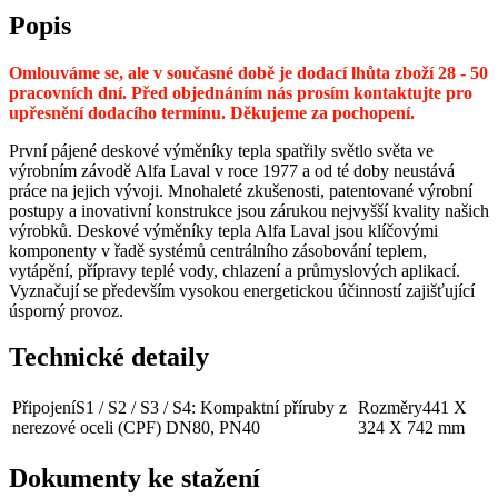
Popis
Omlouváme se, ale v současné době je dodací lhůta zboží 28 - 50
pracovních dní. Před objednáním nás prosím kontaktujte pro
upřesnění dodacího termínu. Děkujeme za pochopení.
První pájené deskové výměníky tepla spatřily světlo světa ve
výrobním závodě Alfa Laval v roce 1977 a od té doby neustává
práce na jejich vývoji. Mnohaleté zkušenosti, patentované výrobní
postupy a inovativní konstrukce jsou zárukou nejvyšší kvality našich
výrobků. Deskové výměníky tepla Alfa Laval jsou klíčovými
komponenty v řadě systémů centrálního zásobování teplem,
vytápění, přípravy teplé vody, chlazení a průmyslových aplikací.
Vyznačují se především vysokou energetickou účinností zajišťující
úsporný provoz.
Technické detaily
Připojení
S1 / S2 / S3 / S4: Kompaktní příruby z
Rozměry
441 X
nerezové oceli (CPF) DN80, PN40
324 X 742 mm
Dokumenty ke stažení