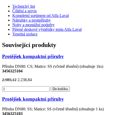
Technický list
Čištění a servis
Kompletní sortiment od Alfa Laval
Nátrubky a protipříruby
Nohy a montážní podpěry
Pájené deskové výměníky tepla Alfa Laval
Tepelná izolace
Související produkty
Protějšek kompaktní příruby
Příruba DN80: CS; Matice: SS (včetně těsnění) (obsahuje 1ks)
3456325104
2.985,12
2.238,84
Do košíku
Protějšek kompaktní příruby
Příruba DN80: SS; Matice: SS (včetně těsnění) (obsahuje 1 ks)
3456325103