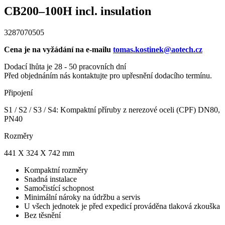
CB200–100H incl. insulation
3287070505
Cena je na vyžádání na e-mailu
tomas.kostinek@aotech.cz
Dodací lhůta je 28 - 50 pracovních dní
Před objednáním nás kontaktujte pro upřesnění dodacího termínu.
Připojení
S1 / S2 / S3 / S4: Kompaktní příruby z nerezové oceli (CPF) DN80,
PN40
Rozměry
441 X 324 X 742 mm
Kompaktní rozměry
Snadná instalace
Samočistící schopnost
Minimální nároky na údržbu a servis
U všech jednotek je před expedicí prováděna tlaková zkouška
Bez těsnění