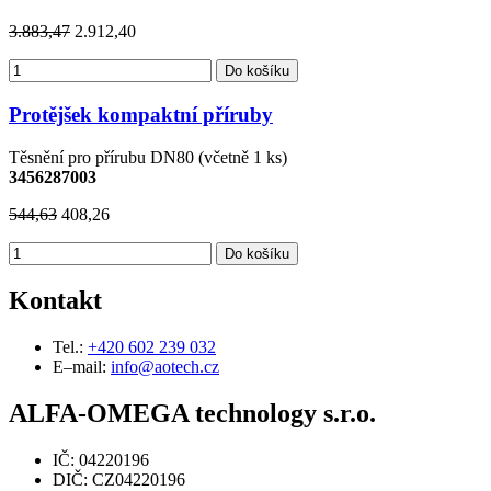
3.883,47
2.912,40
Do košíku
Protějšek kompaktní příruby
Těsnění pro přírubu DN80 (včetně 1 ks)
3456287003
544,63
408,26
Do košíku
Kontakt
Tel.:
+420 602 239 032
E–mail:
info@aotech.cz
ALFA-OMEGA technology s.r.o.
IČ: 04220196
DIČ: CZ04220196