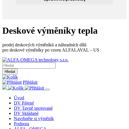
Deskové výměníky tepla
prodej deskových výměníků a náhradních dílů
pro deskové výměníky po vzoru ALFALAVAL – US
Hledat
Přihlásit
Úvod
DV Pájené
DV Tavně spojované
DV Skládané
Navrhněte si výměník
Podpora
ALFA - OMEGA