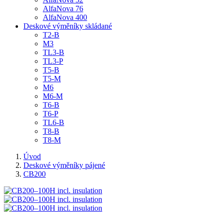
AlfaNova 76
AlfaNova 400
Deskové výměníky skládané
T2-B
M3
TL3-B
TL3-P
T5-B
T5-M
M6
M6-M
T6-B
T6-P
TL6-B
T8-B
T8-M
Úvod
Deskové výměníky pájené
CB200