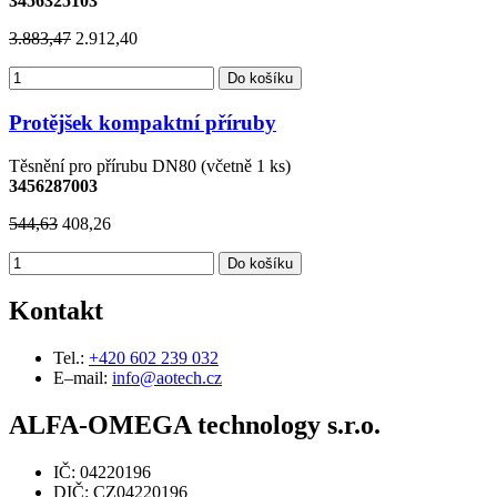
3456325103
3.883,47
2.912,40
Do košíku
Protějšek kompaktní příruby
Těsnění pro přírubu DN80 (včetně 1 ks)
3456287003
544,63
408,26
Do košíku
Kontakt
Tel.:
+420 602 239 032
E–mail:
info@aotech.cz
ALFA-OMEGA technology s.r.o.
IČ: 04220196
DIČ: CZ04220196