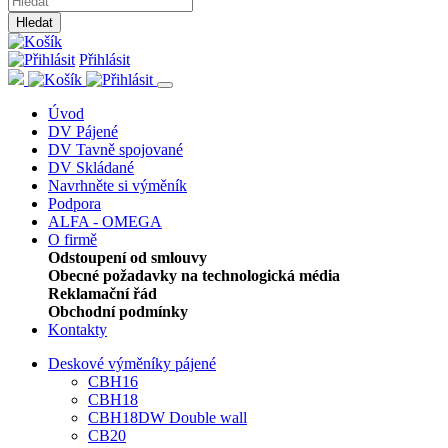
Hledat
Přihlásit
Úvod
DV Pájené
DV Tavně spojované
DV Skládané
Navrhněte si výměník
Podpora
ALFA - OMEGA
O firmě
Odstoupení od smlouvy
Obecné požadavky na technologická média
Reklamační řád
Obchodní podmínky
Kontakty
Deskové výměníky pájené
CBH16
CBH18
CBH18DW Double wall
CB20