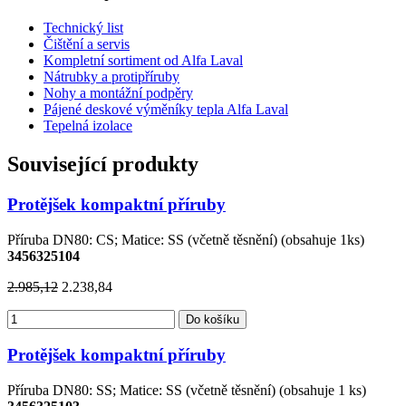
Technický list
Čištění a servis
Kompletní sortiment od Alfa Laval
Nátrubky a protipříruby
Nohy a montážní podpěry
Pájené deskové výměníky tepla Alfa Laval
Tepelná izolace
Související produkty
Protějšek kompaktní příruby
Příruba DN80: CS; Matice: SS (včetně těsnění) (obsahuje 1ks)
3456325104
2.985,12
2.238,84
Do košíku
Protějšek kompaktní příruby
Příruba DN80: SS; Matice: SS (včetně těsnění) (obsahuje 1 ks)