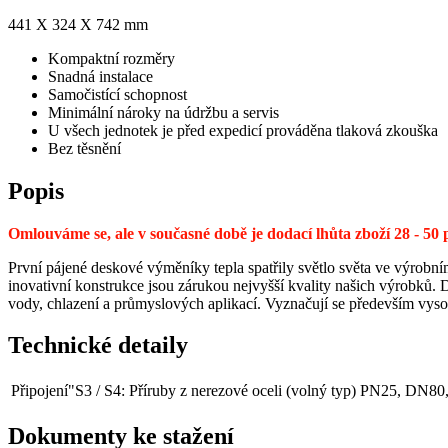
441 X 324 X 742 mm
Kompaktní rozměry
Snadná instalace
Samočistící schopnost
Minimální nároky na údržbu a servis
U všech jednotek je před expedicí prováděna tlaková zkouška
Bez těsnění
Popis
Omlouváme se, ale v současné době je dodací lhůta zboží 28 - 5
První pájené deskové výměníky tepla spatřily světlo světa ve výrobní
inovativní konstrukce jsou zárukou nejvyšší kvality našich výrobků.
vody, chlazení a průmyslových aplikací. Vyznačují se především vyso
Technické detaily
Připojení
"S3 / S4: Příruby z nerezové oceli (volný typ) PN25, DN8
Dokumenty ke stažení