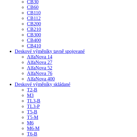
CB30
CB60
CB110
CB112
CB200
CB210
CB300
CB400
CB410
Deskové výměníky tavně spojované
AlfaNova 14
AlfaNova 27
AlfaNova 52
AlfaNova 76
AlfaNova 400
Deskové výměníky skládané
T2-B
M3
TL3-B
TL3-P
T5-B
T5-M
M6
M6-M
T6-B