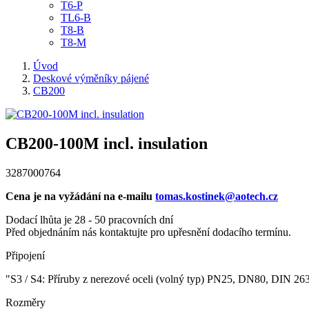
T6-P
TL6-B
T8-B
T8-M
Úvod
Deskové výměníky pájené
CB200
CB200-100M incl. insulation
3287000764
Cena je na vyžádání na e-mailu
tomas.kostinek@aotech.cz
Dodací lhůta je 28 - 50 pracovních dní
Před objednáním nás kontaktujte pro upřesnění dodacího termínu.
Připojení
"S3 / S4: Příruby z nerezové oceli (volný typ) PN25, DN80, DIN 26
Rozměry