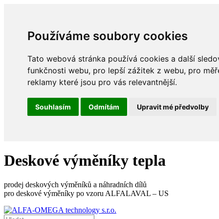
Používáme soubory cookies
Tato webová stránka používá cookies a další sledov
funkčnosti webu
,
pro lepší zážitek z webu
,
pro měř
reklamy které jsou pro vás relevantnější
.
Souhlasím
Odmítám
Upravit mé předvolby
Deskové výměníky tepla
prodej deskových výměníků a náhradních dílů
pro deskové výměníky po vzoru ALFALAVAL – US