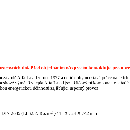
0 pracovních dní. Před objednáním nás prosím kontaktujte pro up
m závodě Alfa Laval v roce 1977 a od té doby neustává práce na jejich
 Deskové výměníky tepla Alfa Laval jsou klíčovými komponenty v řadě s
kou energetickou účinností zajišťující úsporný provoz.
0, DIN 2635 (LFS23).
Rozměry
441 X 324 X 742 mm