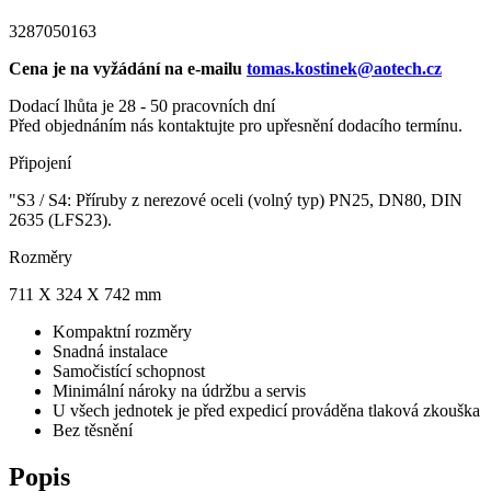
3287050163
Cena je na vyžádání na e-mailu
tomas.kostinek@aotech.cz
Dodací lhůta je 28 - 50 pracovních dní
Před objednáním nás kontaktujte pro upřesnění dodacího termínu.
Připojení
"S3 / S4: Příruby z nerezové oceli (volný typ) PN25, DN80, DIN
2635 (LFS23).
Rozměry
711 X 324 X 742 mm
Kompaktní rozměry
Snadná instalace
Samočistící schopnost
Minimální nároky na údržbu a servis
U všech jednotek je před expedicí prováděna tlaková zkouška
Bez těsnění
Popis