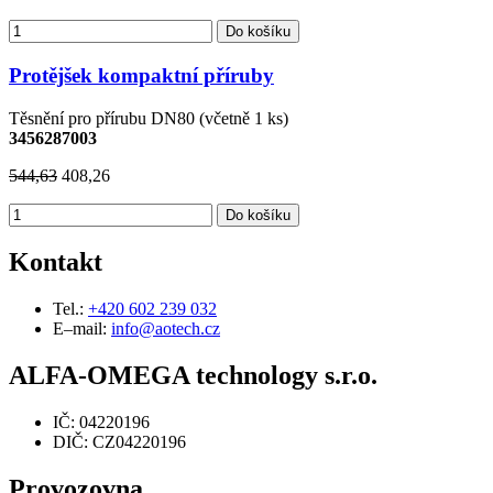
Do košíku
Protějšek kompaktní příruby
Těsnění pro přírubu DN80 (včetně 1 ks)
3456287003
544,63
408,26
Do košíku
Kontakt
Tel.:
+420 602 239 032
E–mail:
info@aotech.cz
ALFA-OMEGA technology s.r.o.
IČ: 04220196
DIČ: CZ04220196
Provozovna