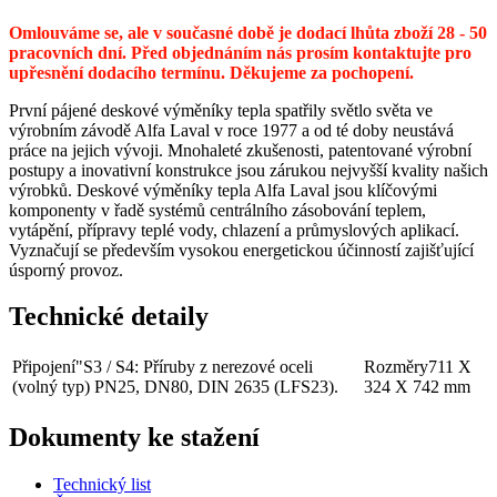
Omlouváme se, ale v současné době je dodací lhůta zboží 28 - 50
pracovních dní. Před objednáním nás prosím kontaktujte pro
upřesnění dodacího termínu. Děkujeme za pochopení.
První pájené deskové výměníky tepla spatřily světlo světa ve
výrobním závodě Alfa Laval v roce 1977 a od té doby neustává
práce na jejich vývoji. Mnohaleté zkušenosti, patentované výrobní
postupy a inovativní konstrukce jsou zárukou nejvyšší kvality našich
výrobků. Deskové výměníky tepla Alfa Laval jsou klíčovými
komponenty v řadě systémů centrálního zásobování teplem,
vytápění, přípravy teplé vody, chlazení a průmyslových aplikací.
Vyznačují se především vysokou energetickou účinností zajišťující
úsporný provoz.
Technické detaily
Připojení
"S3 / S4: Příruby z nerezové oceli
Rozměry
711 X
(volný typ) PN25, DN80, DIN 2635 (LFS23).
324 X 742 mm
Dokumenty ke stažení
Technický list