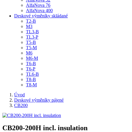
AlfaNova 76
AlfaNova 400
Deskové výměníky skládané
T2-B
M3
TL3-B
TL3-P
T5-B
T5-M
M6
M6-M
T6-B
T6-P
TL6-B
T8-B
T8-M
Úvod
Deskové výměníky pájené
CB200
CB200-200H incl. insulation