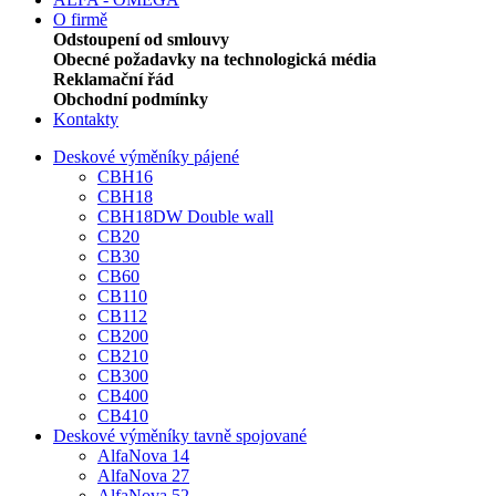
O firmě
Odstoupení od smlouvy
Obecné požadavky na technologická média
Reklamační řád
Obchodní podmínky
Kontakty
Deskové výměníky pájené
CBH16
CBH18
CBH18DW Double wall
CB20
CB30
CB60
CB110
CB112
CB200
CB210
CB300
CB400
CB410
Deskové výměníky tavně spojované
AlfaNova 14
AlfaNova 27
AlfaNova 52