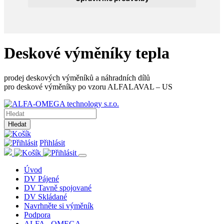
Deskové výměníky tepla
prodej deskových výměníků a náhradních dílů
pro deskové výměníky po vzoru ALFALAVAL – US
Hledat
Přihlásit
Úvod
DV Pájené
DV Tavně spojované
DV Skládané
Navrhněte si výměník
Podpora
ALFA - OMEGA