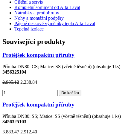
Čištění a servis
Kompletní sortiment od Alfa Laval
Nátrubky a protipříruby
Nohy a montážní podpěry
Pájené deskové výměníky tepla Alfa Laval
Tepelná izolace
Související produkty
Protějšek kompaktní příruby
Příruba DN80: CS; Matice: SS (včetně těsnění) (obsahuje 1ks)
3456325104
2.985,12
2.238,84
Do košíku
Protějšek kompaktní příruby
Příruba DN80: SS; Matice: SS (včetně těsnění) (obsahuje 1 ks)
3456325103
3.883,47
2.912,40