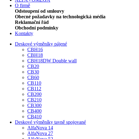
O firmě
Odstoupení od smlouvy
Obecné požadavky na technologická média
Reklamační řád
Obchodní podmínky
Kontakty
Deskové výměníky pájené
CBH16
CBH18
CBH18DW Double wall
CB20
CB30
CB60
CB110
CB112
CB200
CB210
CB300
CB400
CB410
Deskové výměníky tavně spojované
AlfaNova 14
AlfaNova 27
AlfaNova 52