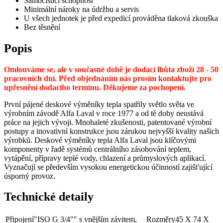
Samočistící schopnost
Minimální nároky na údržbu a servis
U všech jednotek je před expedicí prováděna tlaková zkouška
Bez těsnění
Popis
Omlouváme se, ale v současné době je dodací lhůta zboží 28 - 50
pracovních dní. Před objednáním nás prosím kontaktujte pro
upřesnění dodacího termínu. Děkujeme za pochopení.
První pájené deskové výměníky tepla spatřily světlo světa ve
výrobním závodě Alfa Laval v roce 1977 a od té doby neustává
práce na jejich vývoji. Mnohaleté zkušenosti, patentované výrobní
postupy a inovativní konstrukce jsou zárukou nejvyšší kvality našich
výrobků. Deskové výměníky tepla Alfa Laval jsou klíčovými
komponenty v řadě systémů centrálního zásobování teplem,
vytápění, přípravy teplé vody, chlazení a průmyslových aplikací.
Vyznačují se především vysokou energetickou účinností zajišťující
úsporný provoz.
Technické detaily
Připojení
"ISO G 3/4"" s vnějším závitem,
Rozměry
45 X 74 X