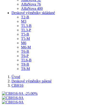
AlfaNova 76
AlfaNova 400
Deskové výměníky skládané
T2-B
M3
TL3-B
TL3-P
T5-B
T5-M
M6
M6-M
T6-B
T6-P
TL6-B
T8-B
T8-M
Úvod
Deskové výměníky pájené
CBH16
-25.00%