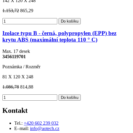
142 X 120 X 248
1.153,72
865,29
Do košíku
Izolace typu B - černá, polypropylen (EPP) bez
krytu ABS (maximální teplota 110 ° C)
Max. 17 desek
3456119701
Poznámka / Rozměr
81 X 120 X 248
1.086,78
814,88
Do košíku
Kontakt
Tel.:
+420 602 239 032
E–mail:
info@aotech.cz