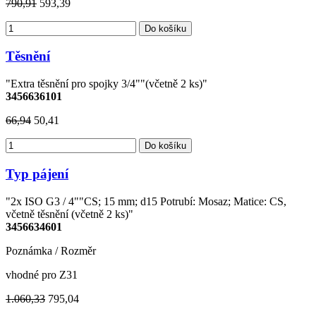
790,91
593,39
Do košíku
Těsnění
"Extra těsnění pro spojky 3/4""(včetně 2 ks)"
3456636101
66,94
50,41
Do košíku
Typ pájení
"2x ISO G3 / 4""CS; 15 mm; d15 Potrubí: Mosaz; Matice: CS,
včetně těsnění (včetně 2 ks)"
3456634601
Poznámka / Rozměr
vhodné pro Z31
1.060,33
795,04