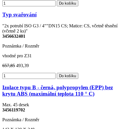
Do košíku
Typ svařování
"2x potrubí ISO G3 / 4""DN15 CS; Matice: CS, včetně těsnění
(včetně 2 ks)"
3456632401
Poznámka / Rozměr
vhodné pro Z31
657,85
493,39
Do košíku
Izolace typu B - černá, polypropylen (EPP) bez
krytu ABS (maximální teplota 110 ° C)
Max. 45 desek
3456119702
Poznámka / Rozměr