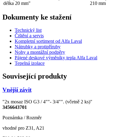
délka 20 mm"
210 mm
Dokumenty ke stažení
Technický list
Čištění a servis
Kompletní sortiment od Alfa Laval
Nátrubky a protipříruby
Nohy a montážní podpěry
Pájené deskové výměníky tepla Alfa Laval
Tepelná izolace
Související produkty
Vnější závit
"2x mosaz ISO G3 / 4""- 3/4"". (včetně 2 ks)"
3456643701
Poznámka / Rozměr
vhodné pro Z31, A21