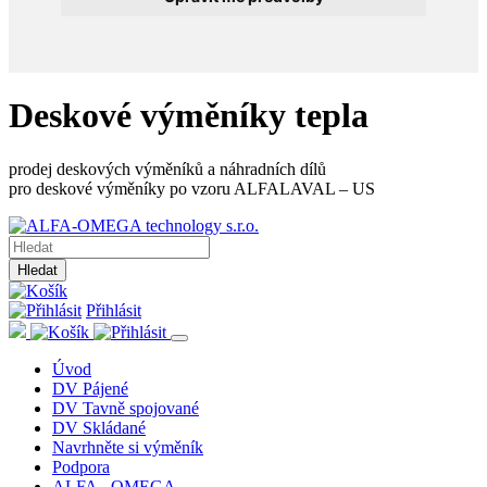
Deskové výměníky tepla
prodej deskových výměníků a náhradních dílů
pro deskové výměníky po vzoru ALFALAVAL – US
Hledat
Přihlásit
Úvod
DV Pájené
DV Tavně spojované
DV Skládané
Navrhněte si výměník
Podpora
ALFA - OMEGA